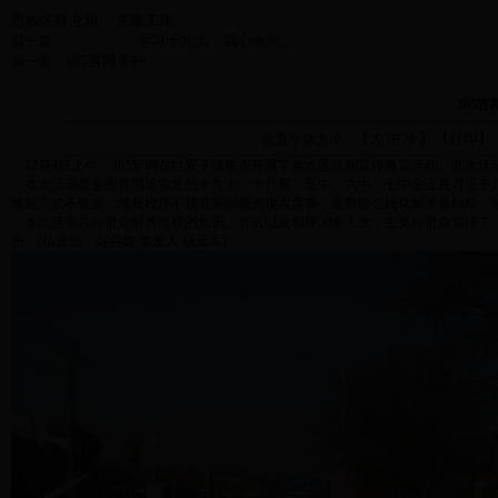
惠农区林业局
党建工作
>
学习十九大 我心永向...
前一篇：
365官网多种...
后一篇：
365
大
中
小
打印
设置字体大小：【
】 【
】
12
月
4
日上午，365官网在红果子镇集市开展了惠农区法制宣传教育活动。此次
本次活动是全面贯彻落实党的十九大、十八届、五中、六中、七中全会及习近平总
维权方式不恰当、维权程序不规范等问题的现实需要，是帮助公民化解矛盾纠纷，
本此活动共向群众解答维权的知识、方式以及程序
30
余人次，主要向群众宣传了
份。
(信息员：赵燕妮
签发人
:
杨元军
)