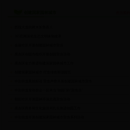
创建国家园林城市
您当前
西线大道的树木长势喜人
365官网深化生态文明体制改革
金融社区开展创建园林城市宣传
惠农区创园办组织开展创园宣传活动
惠农区全力推进创建国家园林城市工作
创建国家园林城市 打造绿色和谐园艺
中街街道悬挂标语 营造声势开展创建园林城市宣传
中街街道发动群众一起来当“创园”的“宣传员”
朝阳社区开展园林环保志愿宣传活动
惠农区商务和文化旅游局扎实推进创园工作
中街街道开展创建国家园林城市宣传系列活动