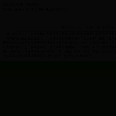
惠农区林业局
资源保护
>
惠农区第一轮退耕还林工程通过自...
后一篇：
大
中
小
打印
设置字体大小：【
】 【
】
2017年11月17日，农业部枸杞产品质量监督检验测试中心到我区对水果产品质
为加强农产品质量安全监管，认真贯彻落实中央农村工作会议精神，根据《农产品
开展2017年水果产品质量安全飞行监督抽检工作的通知》文件，委托农业部枸杞
水果批发市场、超市和农贸市场。这次来我区共抽检了17个样品，其中在水果基地
1家，6个样品，抽检的水果品种有苹果、梨、葡萄、冬枣、西瓜、草莓。
(
信息员
:
信息来源：惠农区林业局管理员 | 责任编辑：惠农区林业局管理员