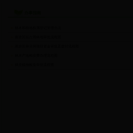
办事指南
林木和林地权属登记管理办法
惠农区征占用林地审批流程图
惠农区林业局项目资金审批及拨付流程图
林木产地检疫费办理流程图
林业植物检疫审批流程图