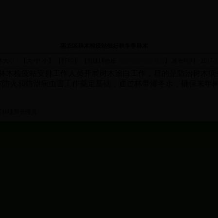
惠农区林木检疫站做好秋冬季林木
大
中
小
打印
体大小：【
】 【
】 【页面调色板
】
发布时间：2017-11
站林木检疫站安排工作人员开展树木涂白工作，目的是防治树木病
防火和防治病虫害工作奠定基础，通过林带灌冬水，确保来年树
区林业局管理员