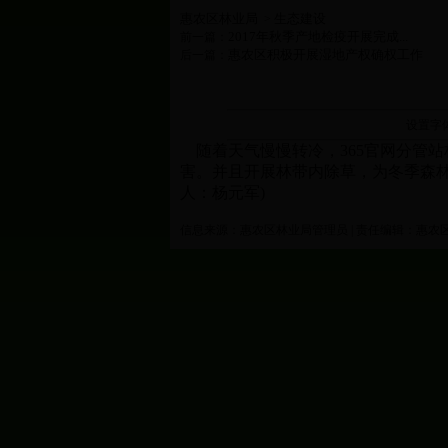
惠农区林业局
生态建设
>
2017年秋季产地检疫开展完成...
前一篇：
惠农区积极开展湿地产权确权工作
后一篇：
设置字
随着天气慢慢转冷，365官网分管
害。并且开展林带内除草，为冬季森林
人：杨元军)
信息来源：惠农区林业局管理员 | 责任编辑：惠农