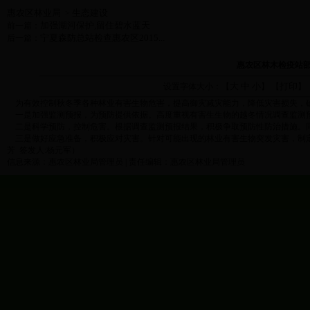
惠农区林业局
生态建设
>
加强湖河保护,留住碧水蓝天
前一篇：
宁夏森防总站检查惠农区2015...
后一篇：
惠农区林木检疫站
大
中
小
打印
设置字体大小：【
】 【
】
为有效控制秋冬季各种林业有害生物危害，提高御灾减灾能力，降低灾害损失，确
一是加强监测预报，为预防提供依据。高度重视有害生生物的越冬情况调查监测
二是科学预防，控制危害。根据调查监测预报结果，积极争取预防性防治措施。
三是做好应急准备，积极应对灾害。针对可能出现的林业有害生物突发灾害，制
芳
签发人
:
杨元军
）
信息来源：惠农区林业局管理员 | 责任编辑：惠农区林业局管理员