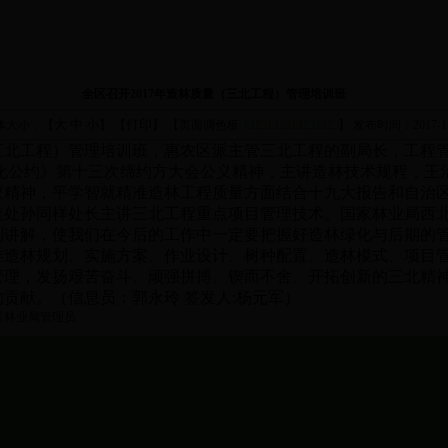
全区召开2017年造林质量（三北工程）管理培训班
大
中
小
打印
体大小：【
】 【
】 【页面调色板
】
发布时间：2017-11
三北工程）管理培训班，惠农区派主管三北工程的副局长，工程
漠化公约》第十三次缔约方大会公义精神，主讲造林技术规程，王
议精神，平学智就精准造林工程质量方面结合十九大报告和自治
查处孙同样处长主讲三北工程重点项目管理技术。国家林业局西
刻讲解，使我们在今后的工作中一定要把握好造林绿化与后期的
准造林规划、实施方案、作业设计、树种配置、造林模式、项目
管理，发扬艰苦奋斗、顽强拼搏、锲而不舍、开拓创新的三北精
贡献。（信息员：郭永玲 签发人:杨元军）
区林业局管理员