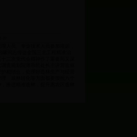
-20
管理人员、专业技术人员参加培训，
治啸同志传达全国三北工程精准治
区十二次党代会精神作了重要而又深
北调查规划院薄乖民处长主讲营造林
管护相结合，处理好造林生产与经营
管理、成林转化等方面都要按照六个
神，推进精准造林，提升惠农区造林