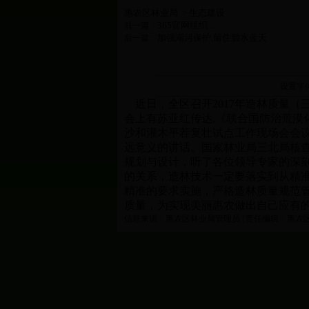
惠农区林业局
生态建设
>
365官网组织...
前一篇：
加强湖河保护,留住碧水蓝天
后一篇：
设置字
近日，全区召开2017年造林质量（
会上有苏亚红传达,《联合国防治荒
沙和灌木平茬复壮试点工作现场会会
远意义的讲话。国家林业局三北局核
规划与设计，听了各位领导专家的深
的关系，造林技术一定要落实到从精
精准的要求实施，严格造林质量规范
质量，为实现美丽惠农做出自己应有的
信息来源：惠农区林业局管理员 | 责任编辑：惠农