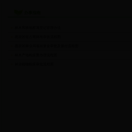
办事指南
林木和林地权属登记管理办法
惠农区征占用林地审批流程图
惠农区林业局项目资金审批及拨付流程图
林木产地检疫费办理流程图
林业植物检疫审批流程图