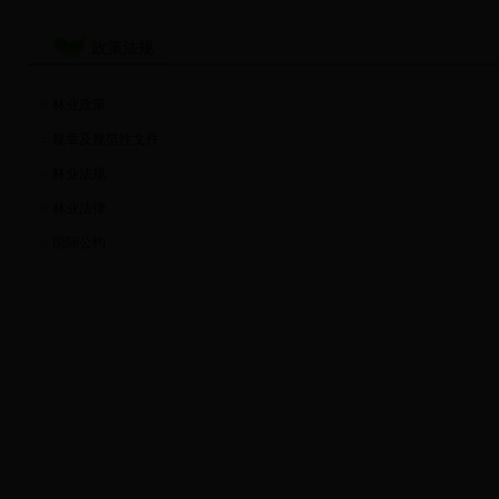
政策法规
林业政策
规章及规范性文件
林业法规
林业法律
国际公约