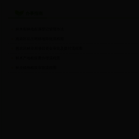
办事指南
林木和林地权属登记管理办法
惠农区征占用林地审批流程图
惠农区林业局项目资金审批及拨付流程图
林木产地检疫费办理流程图
林业植物检疫审批流程图