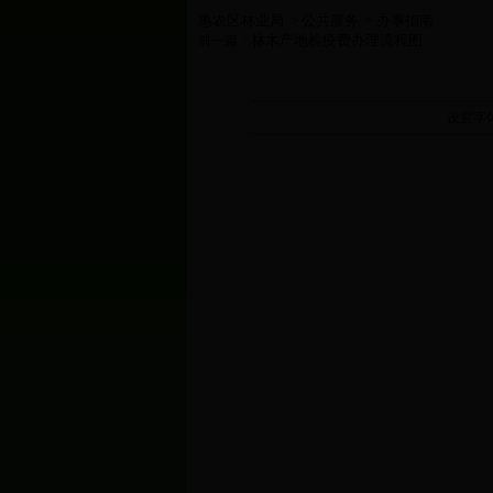
惠农区林业局
公共服务
办事指南
>
>
林木产地检疫费办理流程图
前一篇：
设置字