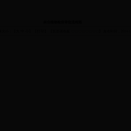
林业植物检疫审批流程图
大
中
小
打印
体大小：【
】 【
】 【页面调色板
】
发布时间：2014-11