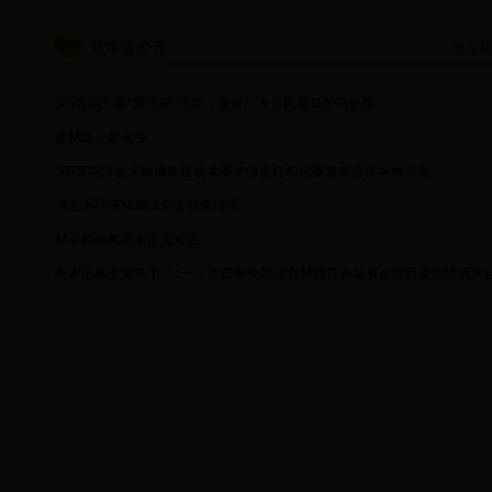
依申请公开
您当
365官网开展“爱鸟周”活动，激发广大市民爱鸟护鸟热情
森林防火禁火令
365官网落实党风廉政建设党委主体责任和纪委监督责任实施方案
惠农区经济林霜冻危害调查情况
林业植物检疫审批流程图
惠农区林业局关于二○一三年度中央财政森林抚育补贴资金项目实施情况的