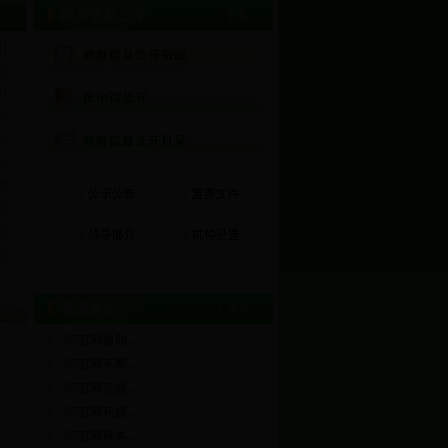
政府信息公开
>>
更多>>
1]
8]
7]
3]
0]
6]
4]
4]
3]
0]
资源保护
更多>>
365官网救助...
365官网不断...
365官网完成...
，
365官网积极...
365官网秋冬...