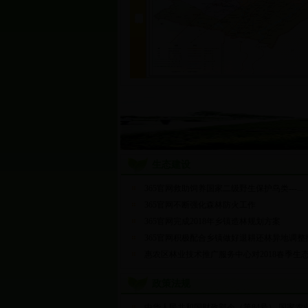
生态建设
365官网救助饲养国家二级野生保护鸟类---...
365官网不断强化森林防火工作
365官网完成2018年乡镇造林规划方案
365官网积极配合乡镇做好退耕还林异地调整摸.
惠农区林业技术推广服务中心对2018春季生态
政策法规
中华人民共和国财政部令（第84号） 国家农业