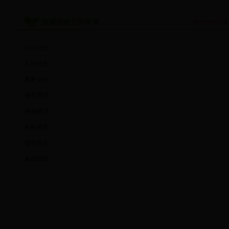
政府信息公开目录
您当前的位
公示公告
工作动态
重要文件
领导讲话
林业概况
机构设置
领导简介
单位职责