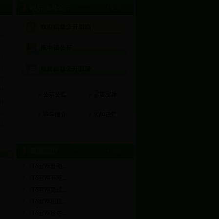
政府信息公开
>>
更多>>
1]
8]
7]
3]
0]
6]
4]
4]
3]
0]
资源保护
更多>>
365官网救助...
365官网不断...
365官网完成...
，
365官网积极...
365官网秋冬...