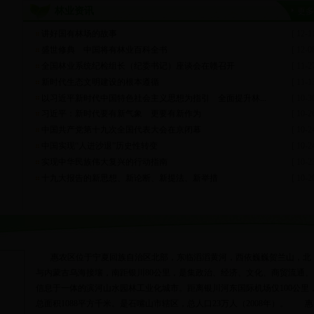
林业资讯
更多
讲好国有林场的故事
[ 12-1
盛世修典 中国将有林业百科全书
[ 12-0
全国林业系统纪检组长（纪委书记）座谈会在赣召开
[ 11-2
新时代生态文明建设的根本遵循
[ 11-1
以习近平新时代中国特色社会主义思想为指引 全面提升林...
[ 10-3
习近平：新时代要有新气象 更要有新作为
[ 10-2
中国共产党第十九次全国代表大会在京闭幕
[ 10-2
中国实现“人进沙退”历史性转变
[ 10-2
实现中华民族伟大复兴的行动指南
[ 10-2
十九大报告的新思想、新论断、新提法、新举措
[ 10-2
惠农区位于宁夏回族自治区北部，东临滔滔黄河，西依巍巍贺兰山，北
与内蒙古乌海接壤，南距银川80公里，是集政治、经济、文化、商贸流通、
信息于一体的滨河山水园林工业化城市。距离银川河东国际机场仅100公里
总面积1088平方千米。是石嘴山市辖区，总人口23万人（2008年）。 惠