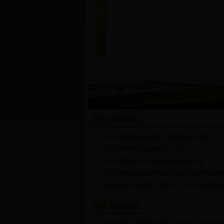
生态建设
365官网救助饲养国家二级野生保护鸟类---...
365官网不断强化森林防火工作
365官网完成2018年乡镇造林规划方案
365官网积极配合乡镇做好退耕还林异地调整摸.
惠农区林业技术推广服务中心对2018春季生态
政策法规
中华人民共和国财政部令（第84号） 国家农业