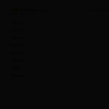
政府信息公开目录
您当前的位
公示公告
工作动态
重要文件
领导讲话
林业概况
机构设置
领导简介
单位职责