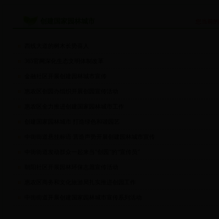
创建国家园林城市
您当前
西线大道的树木长势喜人
365官网深化生态文明体制改革
金融社区开展创建园林城市宣传
惠农区创园办组织开展创园宣传活动
惠农区全力推进创建国家园林城市工作
创建国家园林城市 打造绿色和谐园艺
中街街道悬挂标语 营造声势开展创建园林城市宣传
中街街道发动群众一起来当“创园”的“宣传员”
朝阳社区开展园林环保志愿宣传活动
惠农区商务和文化旅游局扎实推进创园工作
中街街道开展创建国家园林城市宣传系列活动