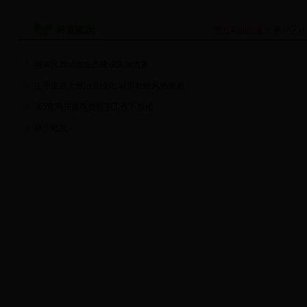
林业概况
您当前的位置：
惠农区林
惠农区2016年生态建设实施方案
主干道路大整治大绿化 城市处处风光旖旎
365官网开展鸟类监测工作不放松
林业概况