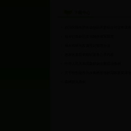
下载中心
自治区陆生野生动物驯养繁殖许可证申请
林业行政处罚文书制作填写规范
林木和林地权属登记管理办法
惠农区基层党组织党务公开内容
中华人民共和国森林病虫害防治条例
关于特别是作为水禽栖息地的国际重要湿
森林防火条例