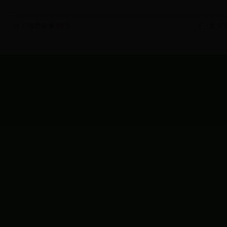
共
17
条数据 第
1/2
页
下一页
末