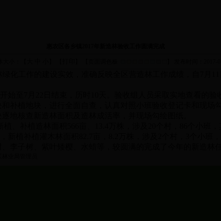
惠农区各乡镇2017年新造林验收工作圆满完成
大
中
小
打印
体大小：【
】 【
】 【页面调色板
】
发布时间：2017-07
林绿化工作的建设实效，准确反映全区营造林工作成绩，自7月11
开始至7月22日结束，历时10天。验收组人员采取实地查看的
地块和补植地块，进行全面自查，认真对照小班验收登记卡和现场勾
块逐地核查新造林面积及造林成活率，并现场勾绘图纸。
、补植造林面积566亩、13.4万株，涉及20个村，86个小班，
小班，新植补植灌木林面积82.7亩，8.2万株，涉及2个村，3个
树、李子树、紫叶矮樱、水蜡等，较圆满的完成了今年的新造林
区林业局管理员