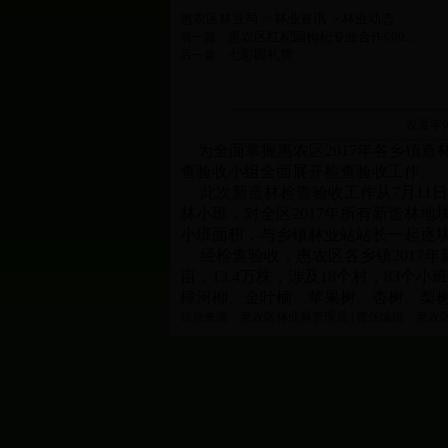
惠农区林业局
林业资讯
林业动态
>
>
惠农区红杞园枸杞专业合作600...
前一篇：
七彩园礼赞
后一篇：
设置字
为全面掌握惠农区2017年各乡镇造
查验收小组全面展开检查验收工作。
此次新造林检查验收工作从7月11日
林小班，对全区2017年所有新造林
小班面积，与乡镇林业站站长一起逐
经检查验收，惠农区各乡镇2017年新植
亩，13.4万株，涉及18个村，83个
樟河柳、金叶榆、苹果树、杏树、梨
信息来源：惠农区林业局管理员 | 责任编辑：惠农