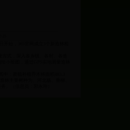
-25
日开始，365官网成立3个新造林检
验收方式，深入各乡镇、各村、各造
绘小班图，通过GPS实地测量造林
其中：新植补植乔木林面积483.3
小班，造林主要树种为、河北杨、垂柳、
任务。
（信息员：郭永玲）