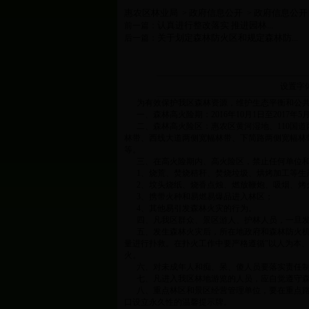
惠农区林业局
政府信息公开
政府信息公开
>
>
认真进行整改落实 推进园林...
前一篇：
关于划定森林防火区和规定森林防...
后一篇：
设置字
为有效保护我区森林资源，维护生态平衡和公共
一、森林高火险期：2016年10月1日至2017年5
二、森林高火险区：惠农区黄河湿地、110国道
林带、西线大道两侧宽幅林带、下简路两侧宽幅林
等。
三、在高火险期内、高火险区，禁止任何单位和个
1、
烧荒、焚烧秸秆、焚烧垃圾、烘烤加工等生
2、
坟头烧纸、烧香点烛、燃放鞭炮、吸烟、烤
3、
携带火种和易燃易爆品进入林区；
4、
其他易引发森林火灾的行为。
四、凡我区群众、景区游人、护林人员，一旦发现森林火
五、发生森林火灾后，所在地政府和森林防火机构
量进行扑救。在扑火工作中要严格遵循"以人为本
火。
六、对未成年人和痴、呆、傻人员要落实责任制
七、凡进入我区林地游览的人员，应自觉遵守森
八、重点林区和景区经营管理单位，要在重点路
口设立永久性的温馨提示牌。