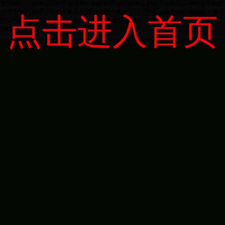
理部门、旅游景区经营管理单位和森林资源经营单位必须严格执行24小时值班制度
业主管部门依照《中华人民共和国森林防火条例》、《宁夏回族自治区森林防火责任
点击进入首页
情节严重构成犯罪的，移送司法机关依法追究刑事责任。
区林业局管理员