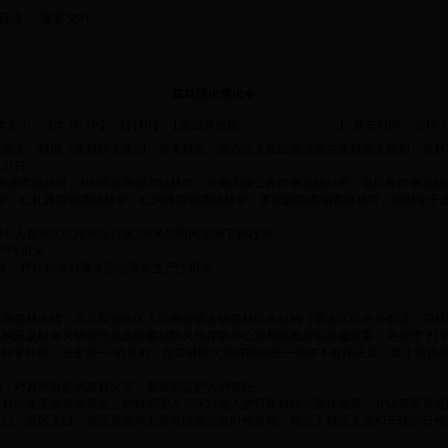
目录
重要文件
>
森林防火禁火令
大
中
小
打印
体大小：【
】 【
】 【页面调色板
】
发布时间：2016-12
安全，根据《森林防火条例》有关规定，惠农区人民政府决定在森林高火险期、森林
月31日。
两侧宽幅林带、109国道两侧宽幅林带、京藏高速公路两侧宽幅林带、惠民路两侧宽
带、红礼路两侧宽幅林带、红河路两侧宽幅林带、罗家园路两侧宽幅林带、同城化干
人在林区或距林区边缘200米范围内实施下列行为：
产性用火；
火、野炊和举办篝火活动等非生产性用火；
情，应立即报告区人民政府或各级森林防火机构（惠农区防火办电话：7011938、7011
应及时将火情报告惠农区森林防火指挥部办公室和区政府应急值班室，并按照"打早
、科学扑救、安全第一"的原则，在森林防火指挥部的统一指挥下有序开展，禁止动员
，对其所引起的森林火灾，要追究监护人的责任。
林防火安全有关规定。护林管理人员应对游人进行森林防火宣传教育，并认真开展巡
口、景区入口、墓区通道等主要地段设立临时检查站，对进入林区人员和车辆例行检