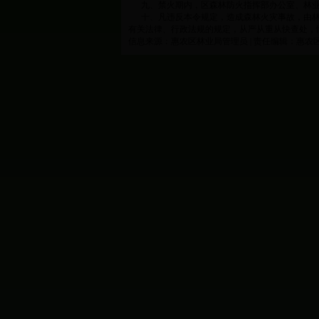
九、禁火期内，区森林防火指挥部办公室、林业管
十、凡违反本令规定，造成森林火灾事故，由林
有关法律、行政法规的规定，从严从重从快查处，
信息来源：惠农区林业局管理员 | 责任编辑：惠农