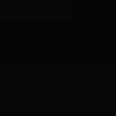
、领导带班制度和每日火情零报告制度。
追究办法》、《宁夏回族自治区防火办法》等