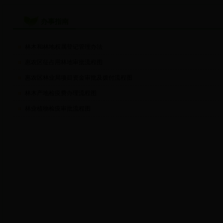
办事指南
林木和林地权属登记管理办法
惠农区征占用林地审批流程图
惠农区林业局项目资金审批及拨付流程图
林木产地检疫费办理流程图
林业植物检疫审批流程图