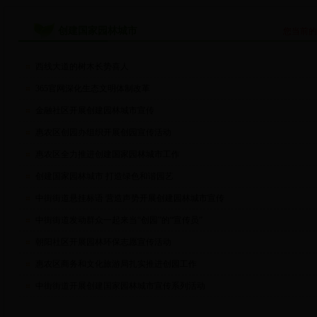
创建国家园林城市
您当前
西线大道的树木长势喜人
365官网深化生态文明体制改革
金融社区开展创建园林城市宣传
惠农区创园办组织开展创园宣传活动
惠农区全力推进创建国家园林城市工作
创建国家园林城市 打造绿色和谐园艺
中街街道悬挂标语 营造声势开展创建园林城市宣传
中街街道发动群众一起来当“创园”的“宣传员”
朝阳社区开展园林环保志愿宣传活动
惠农区商务和文化旅游局扎实推进创园工作
中街街道开展创建国家园林城市宣传系列活动