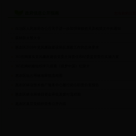
政府信息公开指南
您当前的位
自治区人民政府办公厅关于进一步加强审核把关及精简文件的通知
森林防火禁火令
惠农区2016年党风廉政建设和反腐败工作的总体要求
365官网落实党风廉政建设党委主体责任和纪委监督责任实施方案
365官网积极组织学习观看《筑梦中国》纪录片
惠农区征占用林地审批流程图
惠农区林业技术推广服务中心履行岗位职责自查报告
惠农区林业局项目资金审批及拨付流程图
惠农区基层党组织党务公开内容