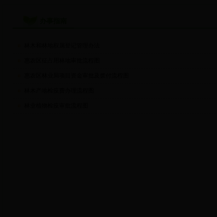
办事指南
林木和林地权属登记管理办法
惠农区征占用林地审批流程图
惠农区林业局项目资金审批及拨付流程图
林木产地检疫费办理流程图
林业植物检疫审批流程图