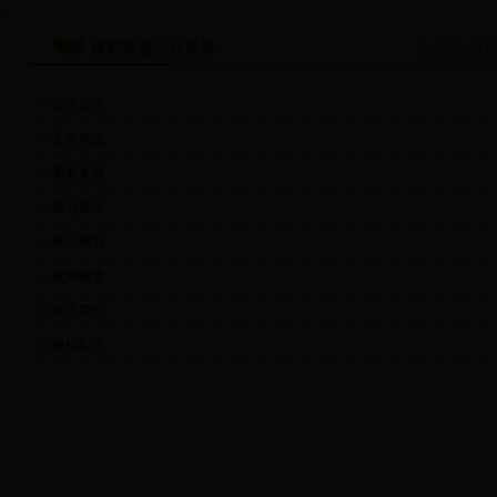
政府信息公开目录
您当前的位
公示公告
工作动态
重要文件
领导讲话
林业概况
机构设置
领导简介
单位职责