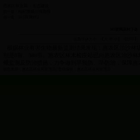
惠农区林业局
生态建设
>
枸杞瘿螨虫情测报
前一篇：
365官网对2...
后一篇：
365官网及时下
大
中
小
打印
设置字体大小：【
】 【
】
根据林业有害生物最新监测结果发现：惠农区治沙林
别是8亩、388亩。惠农区林木检疫站已向惠农区治沙
蛾监测及防治措施，力争做到早预防、早防治，保障惠
信息来源：惠农区林业局管理员 | 责任编辑：惠农区林业局管理员