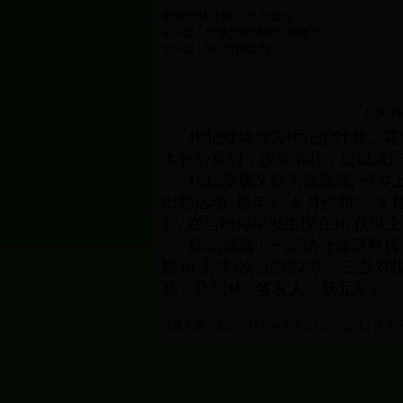
惠农区林业局
生态建设
>
实施园林绿化环境整治 ...
前一篇：
365官网及时...
后一篇：
设置字
枸杞瘿螨危害枸杞的叶片、花蕾
木长势衰弱，脱果落叶，造成减产
枸杞瘿螨又称大瘤瘿螨, 分类上
出蛰活动, 每年5、6 月份和8、
析, 在当地每年发生应在10 代以
防治措施：一是结合修剪整枝，将
隔10 天喷1次, 连续2 次；
核：马国林 签发人：杨元军）
信息来源：惠农区林业局管理员 | 责任编辑：惠农