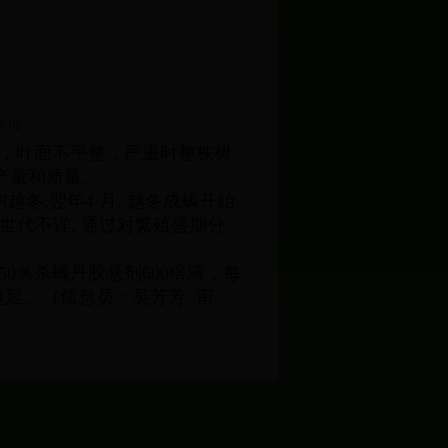
-02
，叶面不平整，严重时整株树
产量和质量。
,翌年4 月, 越冬成螨开始
发生世代不详, 通过对繁殖盛期分
％杀螨丹胶悬剂600倍液，每
和蔓延。（信息员：吴芳芳 审