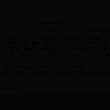
枸杞瘿螨虫情测报
大
中
小
打印
体大小：【
】 【
】 【页面调色板
】
发布时间：2017-06
、幼果、嫩茎、花瓣及花柄，花蕾被害后不能开花结果
，受害严重的叶片有虫瘿15-25个，严重影响了枸杞子的
属蛛形纲、蜱螨目、瘿螨科。以成螨在枸杞树隙和腋芽内越冬
9 月份出现2 次危害高峰, 11 月成螨开始越冬。一年具体
上。
有大量虫瘿的枝叶及时摘除，集中销毁；二是可喷洒50
三是对枸杞地进行清理，散落的叶片集中烧毁，以免虫害传播
区林业局管理员