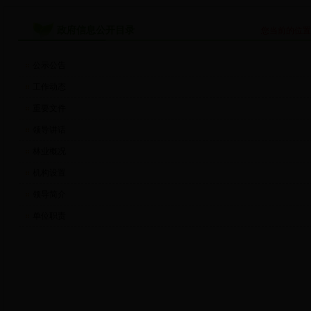
政府信息公开目录
您当前的位
公示公告
工作动态
重要文件
领导讲话
林业概况
机构设置
领导简介
单位职责