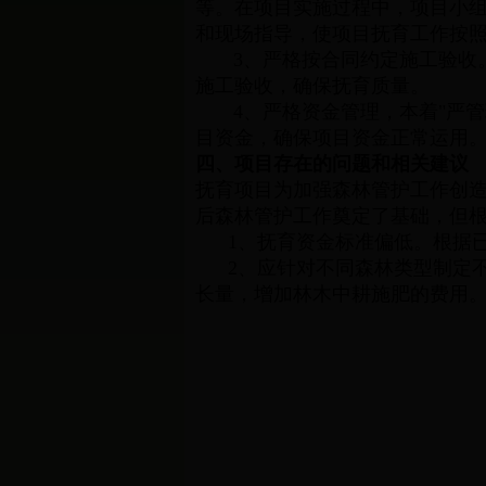
等。在项目实施过程中，项目小
和现场指导，使项目抚育工作按
3、严格按合同约定施工验收。
施工验收，确保抚育质量。
4、严格资金管理，本着"严管
目资金，确保项目资金正常运用
四、项目存在的问题和相关建议
抚育项目为加强森林管护工作创
后森林管护工作奠定了基础，但
1、抚育资金标准偏低。根据已
2、应针对不同森林类型制定不
长量，增加林木中耕施肥的费用
惠农区
2014年