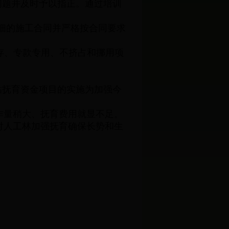
问题并及时予以指正。通过培训
细的施工合同并严格按合同要求
存、专款专用、不挤占和挪用项
贴抚育资金项目的实施为加强今
作量稍大、抚育费用就显不足。
对人工林加强抚育确保长势和生