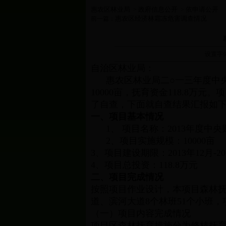
惠农区林业局
政府信息公开
依申请公开
>
>
惠农区经济林霜冻危害调查情况
前一篇：
设置字
自治区林业局：
惠农区林业局二○一三年度中央
10000亩，抚育资金118.8
了自查，下面就自查结果汇报如
一、项目基本情况
1、 项目名称：2013年度中
2、项目实施规模：10000亩
3、项目建设期限：2013年12月-20
4、项目总投资：118.8万元
二、项目完成情况
按照项目作业设计，本项目森林抚
道、滨河大道8个林班51个小班，项
（一）项目内容完成情况
项目区森林抚育措施分为修枝抚