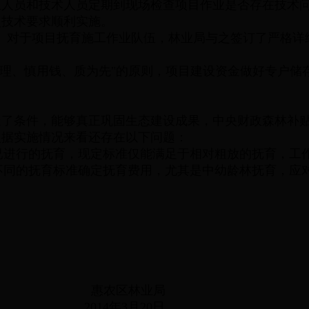
组人员和技术人员定期到现场检查项目作业是否存在技术
照技术要求顺利实施。
对于项目抚育施工作业队伍，林业局与之签订了严格详
理、慎用钱、质为先"的原则，项目建设资金做好专户储
。
造了条件，能够真正巩固生态建设成果，中央财政森林补
根据实施情况来看还存在以下问题：
进行的抚育，现定标准仅能满足于相对粗放的抚育，工
同的抚育标准确定抚育费用，尤其是中幼龄林抚育，应
。
林业局
3月20日