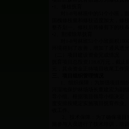
•1、修枝抚育
对1-8号林班中的51个小班，
国槐修枝量和修枝适度加大，修枝
整齐划一。修枝后将修剪下的枝
•2、割灌除草抚育
对1-8号林班51个小班面积1
环境得到了改善，增加了通风透
（二）项目建设资金完成情况
抚育项目总投资118.8万元，截止
元，其余资金正待项目收尾工作
三、项目组织管理情况
1、组织保障：为加强项目组织
河湿地保护林场场长董建宏为副
导小组。根据项目领导小组决定
度安排按规定实施项目抚育作业
收工作。
2、技术保障：为了确保项目实施过
施参与人员进行了技术培训，培