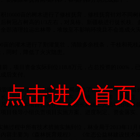
面积10000亩的树木进行了修枝抚育，修枝抚育针对不同
后树冠占树高的1/3左右，对臭椿、新疆杨进行徒长枝、
条全部清理拉运出林带，堆放至不影响环境且不会造成火
0000亩的灌木进行了割灌复壮，清除多余枝条，干枝和死
光，同时，降低了火灾隐患。
目前，项目资金实际到位118.8万元，占总投资的100%，已
完成后支付。
点击进入首页
管理并确保顺利实施，林业局成立了由局长朱学双为组
组长，郭忠仁、贺加怀、马伟东、胡婷、陈春涛、秦喜莲
，凡涉及到本项目抚育作业的站所长和施工人员均由项目
。项目领导小组负责项目实施方案、进度制定、资金落实
程中所有技术措施实施到位，林业局于2013年11月15
训内容主要为《森林抚育规程》、《生态公益林建设技术