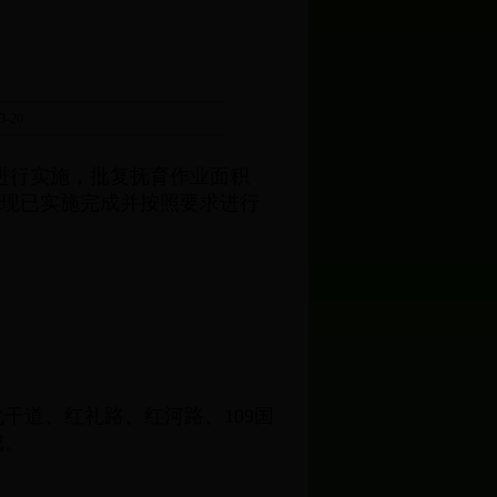
-20
进行实施，批复抚育作业面积
作，现已实施完成并按照要求进行
干道、红礼路、红河路、109国
成。