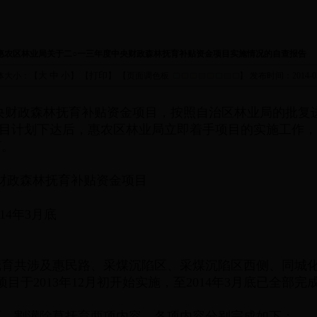
惠农区林业局关于二○一三年度中央财政森林抚育补贴资金项目实施情况的自查报告
大
中
小
打印
体大小：【
】 【
】 【页面调色板
】
发布时间：2014-03
财政森林抚育补贴资金项目，按照自治区林业局的批复
万元。项目计划下达后，惠农区林业局立即着手项目的实施工
下。
央财政森林抚育补贴资金项目
14年3月底
育共涉及惠民路、采煤沉陷区、采煤沉陷区西侧、同城化
目于2013年12月初开始实施，至2014年3月底已全部完
育、割灌除草抚育两项内容，各项内容分别完成如下：