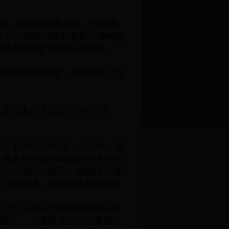
树种，修枝的高度不同，对刺槐、
多余枝和病虫枝的修剪，使树冠
灾隐患的空旷场地另行利用。
枝及林带内的杂草，使林带内卫生
支付建设项目资金116.77万
长，副局长徐学保、吴红伟，黄
、陈永平为后勤保障组的项目领
领导小组统一领导，根据项目进
、后勤保障、组织实施和检查验
日-11月16日组织所有项目实
规程》、《森林采伐作业规程》