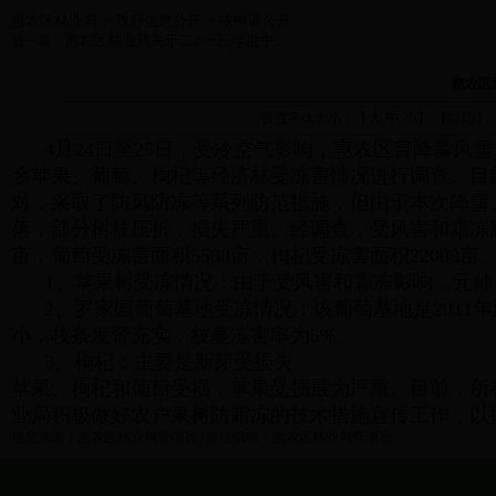
惠农区林业局
政府信息公开
依申请公开
>
>
惠农区林业局关于二○一三年度中...
后一篇：
惠农区
大
中
小
打印
设置字体大小：【
】 【
】
4月24日至25日，受冷空气影响，惠农区普降暴风雪，
乡苹果、葡萄、枸杞等经济林受冻害情况进行调查。目
对，采取了防风防冻等系列防范措施，但由于本次降雪
落，部分树枝压折，损失严重。经调查，受风害和霜冻影响
亩，葡萄受冻害面积5500亩，枸杞受冻害面积22000亩
1、苹果树受冻情况：由于受风害和霜冻影响，元帅
2、罗家园葡萄基地受冻情况：该葡萄基地是2011年
小，枝条发育充实，枝蔓冻害率为5%。
3、枸杞：主要是新芽受损失。
苹果、枸杞和葡萄受损，苹果受损最为严重。目前，所
业局积极做好农户果树防霜冻的技术措施宣传工作，以
信息来源：惠农区林业局管理员 | 责任编辑：惠农区林业局管理员